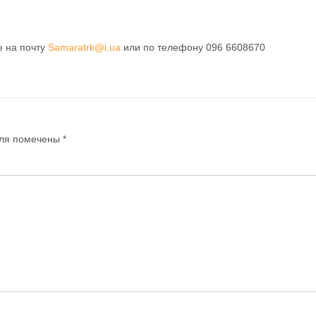
е на почту
Samaratrk@i.ua
или по телефону 096 6608670
ля помечены
*