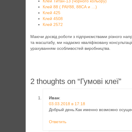
Клей Титан-13 (чорного кольору)
Клей 88 ( РАУ88, 88СА и …)
Клей 425
Клей 4508
Клей 2572
Маючи досвід роботи з підприємствами різного нап
та масштабу, ми надаємо кваліфіковану консультаці
урахуванням особливостей виробництва.
2 thoughts on “
Гумові клеї
”
Иван
:
03.03.2018 в 17:18
Добрый день.Как именно возможно осущес
Ответить