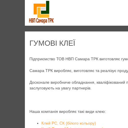
ГУМОВІ КЛЕЇ
Підприємство ТОВ НВП Самара ТРК виготовляє гумо
Самара ТРК виробляє, виготовляє та реалізує продук
Досконале виробниче обладнання, кваліфікований п
заслуговують на увагу партнерів.
Наша компанія виробляє такі види клею:
Клей РС, СК (білого кольору
)