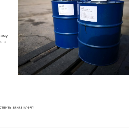
ряму
ю з
твить заказ клея?