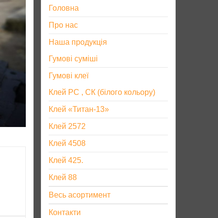
Головна
Про нас
Наша продукція
Гумові суміші
Гумові клеї
Клей РС , СК (білого кольору)
Клей «Титан-13»
Клей 2572
Клей 4508
Клей 425.
Клей 88
Весь асортимент
Контакти