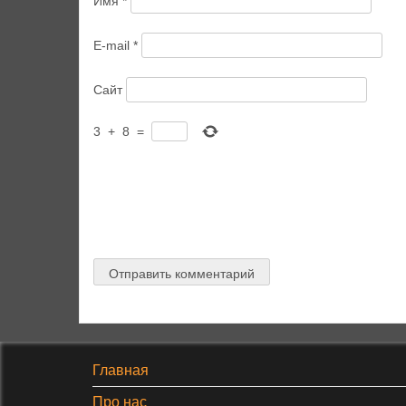
Имя
*
E-mail
*
Сайт
3
+
8
=
Главная
Про нас