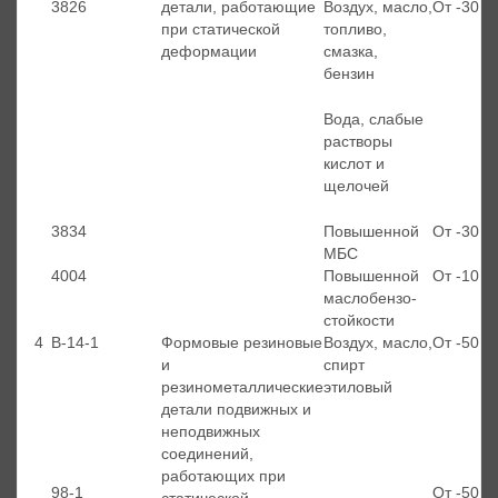
3826
детали, работающие
Воздух, масло,
От -30 д
при статической
топливо,
деформации
смазка,
бензин
Вода, слабые
растворы
кислот и
щелочей
3834
Повышенной
От -30 д
МБС
4004
Повышенной
От -10 д
маслобензо-
стойкости
4
В-14-1
Формовые резиновые
Воздух, масло,
От -50 д
и
спирт
резинометаллические
этиловый
детали подвижных и
неподвижных
соединений,
работающих при
98-1
От -50 д