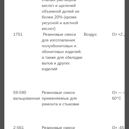
кислот и щелочей
объемной долей не
более 20% (кроме
уксусной и азотной
кислот)
1751
Резиновые смеси
Воздух
От +2 до
для изготовления
полуэбонитовых и
эбонитовых изделий,
а также для обкладки
валов и других
изделий
59-590
Резиновые смеси
От — 45 
вальцованная
применяемые для
60°С
ремонта и стыковки
2-561
Резиновые смеси
От -45 д