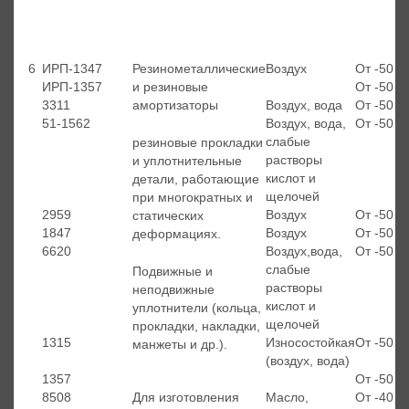
6
ИРП-1347
Резинометаллические
Воздух
От -50 д
ИРП-1357
и резиновые
От -50 д
3311
амортизаторы
Воздух, вода
От -50 д
51-1562
Воздух, вода,
От -50 д
слабые
резиновые прокладки
растворы
и уплотнительные
кислот и
детали, работающие
щелочей
при многократных и
2959
Воздух
От -50 д
статических
1847
Воздух
От -50 д
деформациях.
6620
Воздух,вода,
От -50 д
слабые
Подвижные и
растворы
неподвижные
кислот и
уплотнители (кольца,
щелочей
прокладки, накладки,
1315
Износостойкая
От -50 д
манжеты и др.).
(воздух, вода)
1357
От -50 д
8508
Для изготовления
Масло,
От -40 д