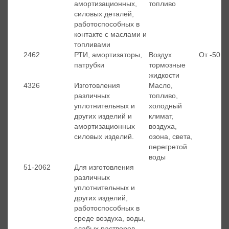
амортизационных,
топливо
силовых деталей,
работоспособных в
контакте с маслами и
топливами
2462
РТИ, амортизаторы,
Воздух
От -50 д
патрубки
тормозные
жидкости
4326
Изготовления
Масло,
различных
топливо,
уплотнительных и
холодный
других изделий и
климат,
амортизационных
воздуха,
силовых изделий.
озона, света,
перегретой
воды
51-2062
Для изготовления
различных
уплотнительных и
других изделий,
работоспособных в
среде воздуха, воды,
слабых растворов