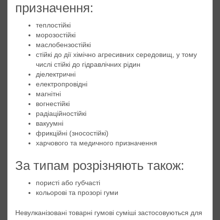
призначення:
теплостійкі
морозостійкі
маслобензостійкі
стійкі до дії хімічно агресивних середовищ, у тому
числі стійкі до гідравлічних рідин
діелектричні
електропровідні
магнітні
вогнестійкі
радіаційностійкі
вакуумні
фрикційні (зносостійкі)
харчового та медичного призначення
За типам розрізняють також:
пористі або губчасті
кольорові та прозорі гуми
Невулканізовані товарні гумові суміші застосовуються для