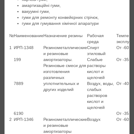
амартизаційні гуми,
вакуумні гуми,
гуми для ремонту конвейєрних стрічок,
гуми для гумування хімічної апаратури
№
Наименование
Назначение резины
Рабочая
Темпера
среда
эксплуат
1
ИРП-1348
Резинометаллические
Спирт
От -60 д
и резиновые
этиловый
199
амортизаторы.
Слабые
От -35 д
Резиновые смеси для
растворы
изготовления
кислот и
различных
щелочей
7889
уплотнительных и
Воздух, воды,
От -40 д
других изделий
слабых
растворов
кислот и
щелочей
6190
От -35 д
2
ИРП-1346
Резинометаллические
Воздух
От -60 д
и резиновые
амортизаторы