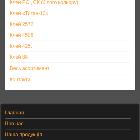
Клей РС , СК (білого кольору)
Клей «Титан-13»
Клей 2572
Клей 4508
Клей 425.
Клей 88
Весь асортимент
Контакти
Главная
Про нас
Наша продукція