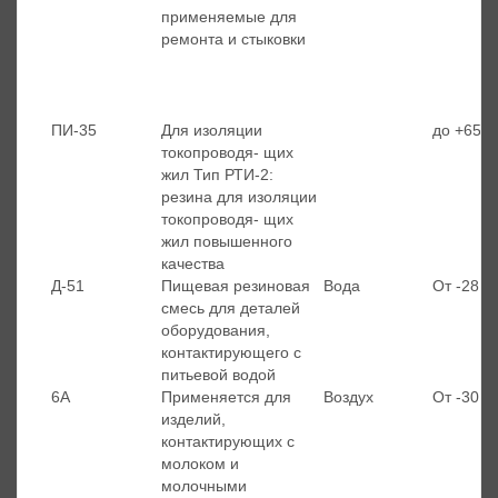
применяемые для
ремонта и стыковки
ПИ-35
Для изоляции
до +65
токопроводя- щих
жил Тип РТИ-2:
резина для изоляции
токопроводя- щих
жил повышенного
качества
Д-51
Пищевая резиновая
Вода
От -28 д
смесь для деталей
оборудования,
контактирующего с
питьевой водой
6А
Применяется для
Воздух
От -30 д
изделий,
контактирующих с
молоком и
молочными