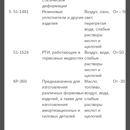
статической
деформации
5
51-1481
Резиновые
Воздух, озон,
От – 50 
уплотнители и другие
свет,
изделия
перегретая
вода, слабые
растворы
кислот и
щелочей
51-1524
РТИ, работающие в
Воздух, вода,
От-50 до
тормозных жидкостях
слабые
растворы
кислот и
щелочей
КР-360
Предназначена для
Масло,
От -30 д
изготовления
топливо,
различных формовых
воздух, вода,
изделий, а также для
слабые
изготовления
растворы
амортизационных и
кислот и
силовых деталей
щелочей.