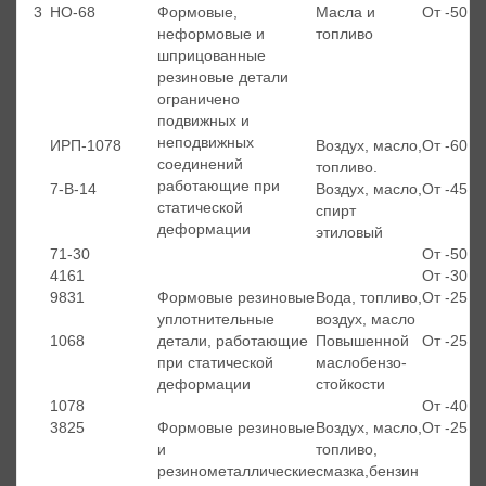
3
НО-68
Формовые,
Масла и
От -50 д
неформовые и
топливо
шприцованные
резиновые детали
ограничено
подвижных и
неподвижных
ИРП-1078
Воздух, масло,
От -60 д
соединений
топливо.
работающие при
7-В-14
Воздух, масло,
От -45 д
статической
спирт
деформации
этиловый
71-30
От -50 д
4161
От -30 д
9831
Формовые резиновые
Вода, топливо,
От -25 д
уплотнительные
воздух, масло
1068
детали, работающие
Повышенной
От -25 д
при статической
маслобензо-
деформации
стойкости
1078
От -40 д
3825
Формовые резиновые
Воздух, масло,
От -25 д
и
топливо,
резинометаллические
смазка,бензин