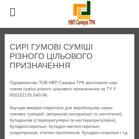
СИРІ ГУМОВІ СУМІШІ
РІЗНОГО ЦІЛЬОВОГО
ПРИЗНАЧЕННЯ
Підприємство ТОВ НВП Самара ТРК виготовляє сирі
гумові суміші різного цільового призначення за ТУ У
600152135.040-96.
Каучуки використовуються для виробництва сирих
гумових сумішей: ізопренові (натуральні та синтетичні),
бутадієнові (стереорегулярні та нестереорегулярні),
бутадієнстирольні, бутадієн-метилстирольні,
хлоропренові, етилен-пропіленові, бутадієн-нітрильні і т.д.