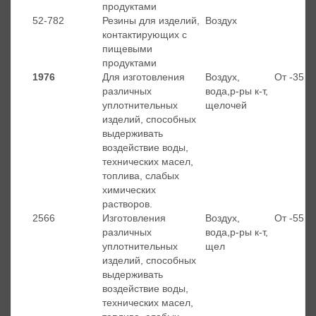
продуктами
52-782
Резины для изделий,
Воздух
контактирующих с
пищевыми
продуктами
1976
Для изготовления
Воздух,
От -35 д
различных
вода,р-ры к-т,
уплотнительных
щелочей
изделий, способных
выдерживать
воздействие воды,
технических масел,
топлива, слабых
химических
растворов.
2566
Изготовления
Воздух,
От -55 д
различных
вода,р-ры к-т,
уплотнительных
щел
изделий, способных
выдерживать
воздействие воды,
технических масел,